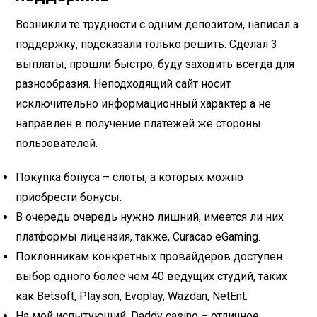
Возникли те трудности с одним депозитом, написал а
поддержку, подсказали только решить. Сделал 3
выплаты, прошли быстро, буду заходить всегда для
разнообразия. Неподходящий сайт носит
исключительно информационный характер а не
направлен в получение платежей же стороны
пользователей.
Покупка бонуса – слоты, а которых можно
приобрести бонусы.
В очередь очередь нужно лишний, имеется ли них
платформы лицензия, также, Curacao eGaming.
Поклонникам конкретных провайдеров доступен
выбор одного более чем 40 ведущих студий, таких
как Betsoft, Playson, Evoplay, Wazdan, NetEnt.
На мой испытующий, Daddy casino – отличное