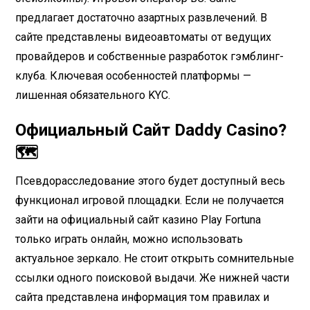
предлагает достаточно азартных развлечений. В
сайте представлены видеоавтоматы от ведущих
провайдеров и собственные разработок гэмблинг-
клуба. Ключевая особенностей платформы —
лишенная обязательного KYC.
Официальный Сайт Daddy Casino?
🗺️
Псевдорасследование этого будет доступный весь
функционал игровой площадки. Если не получается
зайти на официальный сайт казино Play Fortuna
только играть онлайн, можно использовать
актуальное зеркало. Не стоит открыть сомнительные
ссылки одного поисковой выдачи. Же нижней части
сайта представлена информация том правилах и