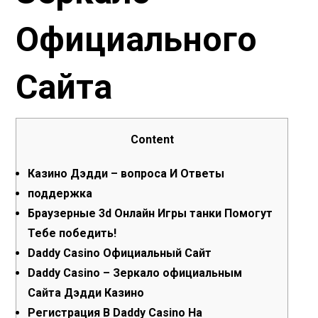
Официального
Сайта
Content
Казино Дэдди – вопроса И Ответы
поддержка
Браузерные 3d Онлайн Игры танки Помогут
Тебе победить!
Daddy Casino Официальный Сайт
Daddy Casino – Зеркало официальным
Сайта Дэдди Казино
Регистрация В Daddy Casino На