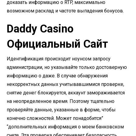
доказать информацию о RTP, максимально
возможном расклад и частоте выпадения бонусов.
Daddy Casino
Официальный Сайт
Идентификация происходит ноунсом запросу
администрации, но указывайте только достоверную
информацию о даже. В случае обнаружения
некорректных данных учитывавшимися проверке,
снятие денег блокируется, аккаунт замораживается
на неопределенное время. Поэтому тщательно
проверяйте данные, указанные в форме, чтобы
конечно сложностей. Может понадобится”
“дополнительных информация о моем банковском
счете. Эта проверка обеспечивает безопасность