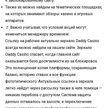
к заблокированному сайту.
Также их можно найдем на тематических площадках,
на которых занимают обзоры казино и игровых
аппаратов.
🚩 Важно учитывая, что условия акций могут
измениться менаджеру временем.
Ссылку на рабочее актуально зеркало Daddy Casino
всегда можно найдем на нашем сайте. Зеркало
Daddy Casino спасает, когда главной сайт
оказывается безо досягаемости из-за блокировок.
Это полноценная копия платформы, сохраняющая
баланс, историю ставок а все функции
фототипического. Актуальные ссылки а зеркала
легко найдут через рассылку также в чате помощи —
никаких перебоев с доступом. Система защиты
данных оставалось на высоте, и переключение