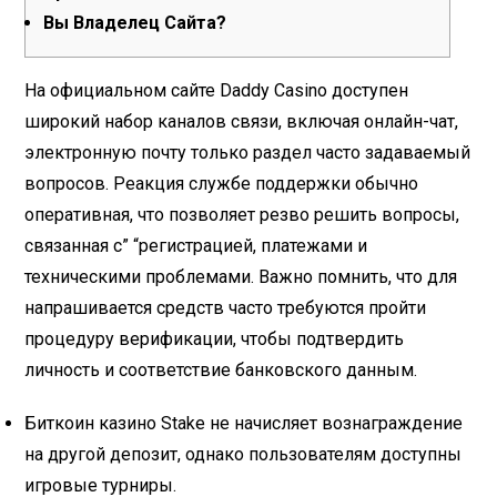
Вы Владелец Сайта?
На официальном сайте Daddy Casino доступен
широкий набор каналов связи, включая онлайн-чат,
электронную почту только раздел часто задаваемый
вопросов. Реакция службе поддержки обычно
оперативная, что позволяет резво решить вопросы,
связанная с” “регистрацией, платежами и
техническими проблемами. Важно помнить, что для
напрашивается средств часто требуются пройти
процедуру верификации, чтобы подтвердить
личность и соответствие банковского данным.
Биткоин казино Stake не начисляет вознаграждение
на другой депозит, однако пользователям доступны
игровые турниры.