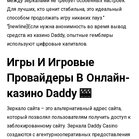
между зеркалами не требует особенных настроек.
Для лучших, кто ценит стабильна, это идеальный
способом продолжать игру никаких пауз.”
“[newline]Если нужна анонимность во время вывод
средств из казино Daddy, опытные гемблеры
используют цифровые капиталов.
Игры И Игровые
Провайдеры В Онлайн-
казино Daddy 🎰
Зеркало сайта – это альтернативный адрес сайта,
который позволял пользователям получить доступ к
заблокированному сайту. Зеркала Daddy Casino
создаются с агентурнооперативных предоставления