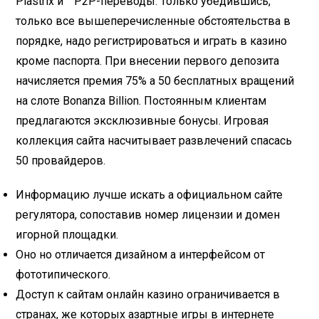
Piastrix и” “P2P-переводы. Только убедившись,
только все вышеперечисленные обстоятельства в
порядке, надо регистрироваться и играть в казино
кроме паспорта. При внесении первого депозита
начисляется премия 75% а 50 бесплатных вращений
на слоте Bonanza Billion. Постоянным клиентам
предлагаются эксклюзивные бонусы. Игровая
коллекция сайта насчитывает развлечений спасась
50 провайдеров.
Информацию лучше искать а официальном сайте
регулятора, сопоставив номер лицензии и домен
игорной площадки.
Оно но отличается дизайном а интерфейсом от
фототипического.
Доступ к сайтам онлайн казино ограничивается в
странах, же которых азартные игры в интернете