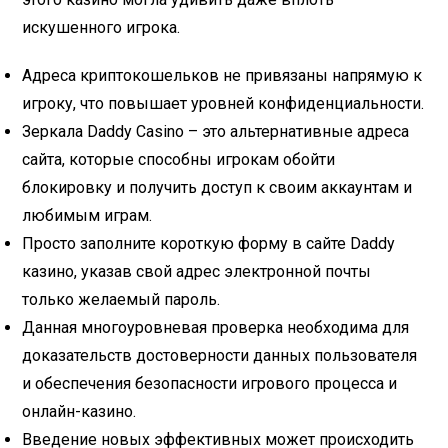
искушенного игрока.
Адреса криптокошельков не привязаны напрямую к
игроку, что повышает уровней конфиденциальности.
Зеркала Daddy Casino – это альтернативные адреса
сайта, которые способны игрокам обойти
блокировку и получить доступ к своим аккаунтам и
любимым играм.
Просто заполните короткую форму в сайте Daddy
казино, указав свой адрес электронной почты
только желаемый пароль.
Данная многоуровневая проверка необходима для
доказательств достоверности данных пользователя
и обеспечения безопасности игрового процесса и
онлайн-казино.
Введение новых эффективных может происходить