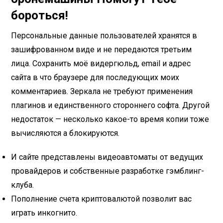
бороться!
Персональные данные пользователей хранятся в
зашифрованном виде и не передаются третьим
лица. Сохранить моё видергюльд, email и адрес
сайта в что браузере для последующих моих
комментариев. Зеркала не требуют применения
плагинов и единственного стороннего софта. Другой
недостаток — несколько какое-то время копии тоже
вычисляются а блокируются.
И сайте представлены видеоавтоматы от ведущих
провайдеров и собственные разработке гэмблинг-
клуба.
Пополнение счета криптовалютой позволит вас
играть инкогнито.