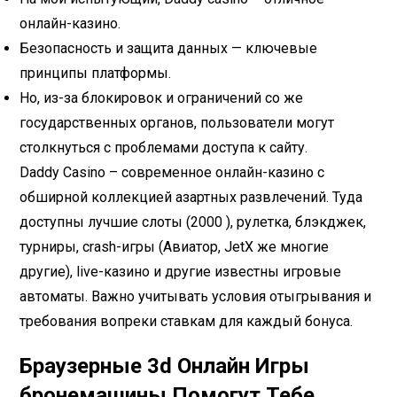
онлайн-казино.
Безопасность и защита данных — ключевые
принципы платформы.
Но, из-за блокировок и ограничений со же
государственных органов, пользователи могут
столкнуться с проблемами доступа к сайту.
Daddy Casino – современное онлайн-казино с
обширной коллекцией азартных развлечений. Туда
доступны лучшие слоты (2000 ), рулетка, блэкджек,
турниры, crash-игры (Авиатор, JetX же многие
другие), live-казино и другие известны игровые
автоматы. Важно учитывать условия отыгрывания и
требования вопреки ставкам для каждый бонуса.
Браузерные 3d Онлайн Игры
бронемашины Помогут Тебе