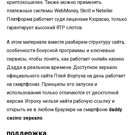
криптокошелек. Также можно применять
платежные системы WebMoney, Skrill и Neteller.
Платформа работает судя лицензии Кюрасао, только
гарантирует высокий RTP слотов.
А этом материале вместе разберем структуру сайта,
особенности бонусной программы и ключевые
сервисы, чтобы понять, как работает онлайн казино
Дэдди в реальном времени. Доступное зеркало
официального сайта Плей Фортуна на день работает
на смартфонах. Принципы его запуска и
использования только отличаются от десктопной
версии. Игроку нельзя найти рабочую ссылку и
открыть ее в любом браузере на смартфоне
daddy
casino зеркало
.
поддержка