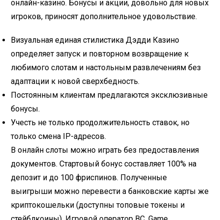
онлайн-казино. Бонусы и акции, довольно для новых
игроков, приносят дополнительное удовольствие.
Визуальная единая стилистика Дэдди Казино
определяет запуск и повторном возвращение к
любимого слотам и настольным развлечениям без
адаптации к новой сверхбедность.
Постоянным клиентам предлагаются эксклюзивные
бонусы.
Учесть не только продолжительность ставок, но
только смена IP-адресов.
В онлайн слоты можно играть без предоставления
документов. Стартовый бонус составляет 100% на
депозит и до 100 фриспинов. Полученные
выигрыши можно перевести а банковские карты же
криптокошельки (доступны топовые токены и
стейблкоины). Игровой оператор BC. Game