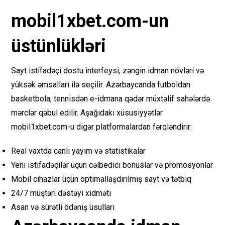
mobil1xbet.com-un
üstünlükləri
Sayt istifadəçi dostu interfeysi, zəngin idman növləri və
yüksək əmsalları ilə seçilir. Azərbaycanda futboldan
basketbola, tennisdən e-idmana qədər müxtəlif sahələrdə
mərclər qəbul edilir. Aşağıdakı xüsusiyyətlər
mobil1xbet.com-u digər platformalardan fərqləndirir:
Real vaxtda canlı yayım və statistikalar
Yeni istifadəçilər üçün cəlbedici bonuslar və promosyonlar
Mobil cihazlar üçün optimallaşdırılmış sayt və tətbiq
24/7 müştəri dəstəyi xidməti
Asan və sürətli ödəniş üsulları