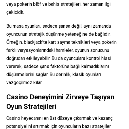
veya pokerin blöf ve bahis stratejileri, her zaman ilgi
çekicidir.
Bu masa oyunları, sadece şansa değil, aynı zamanda
oyuncunun stratejik düşünme yeteneğine de bağlıdır.
Örneğin, blackjack’te kart sayma teknikleri veya pokerin
farklı varyasyonlarındaki hamleler, oyunun sonucunu
doğrudan etkileyebilir. Bu da oyunculara kontrol hissi
vererek, sadece şans faktörüne bağlı kalmadıklarını
düşünmelerini sağlar. Bu derinlik, klasik oyunları
vazgeçilmez kılar.
Casino Deneyimini Zirveye Taşıyan
Oyun Stratejileri
Casino heyecanını en üst düzeye çıkarmak ve kazanç
potansiyelini artırmak için oyuncuların bazı stratejiler