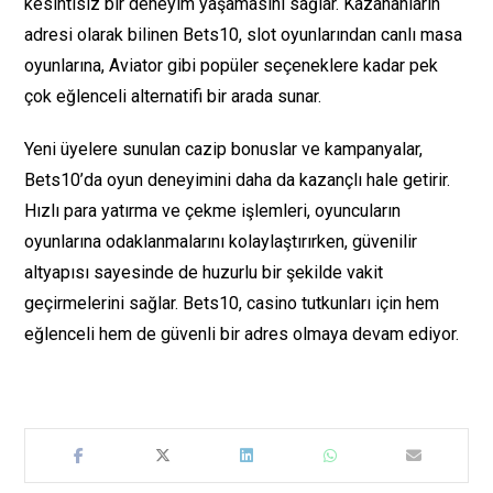
kesintisiz bir deneyim yaşamasını sağlar. Kazananların
adresi olarak bilinen Bets10, slot oyunlarından canlı masa
oyunlarına, Aviator gibi popüler seçeneklere kadar pek
çok eğlenceli alternatifi bir arada sunar.
Yeni üyelere sunulan cazip bonuslar ve kampanyalar,
Bets10’da oyun deneyimini daha da kazançlı hale getirir.
Hızlı para yatırma ve çekme işlemleri, oyuncuların
oyunlarına odaklanmalarını kolaylaştırırken, güvenilir
altyapısı sayesinde de huzurlu bir şekilde vakit
geçirmelerini sağlar. Bets10, casino tutkunları için hem
eğlenceli hem de güvenli bir adres olmaya devam ediyor.