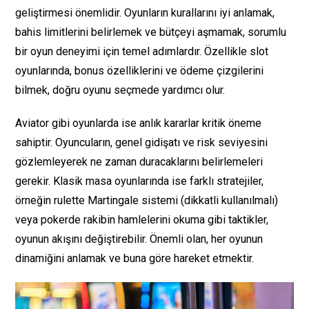
geliştirmesi önemlidir. Oyunların kurallarını iyi anlamak,
bahis limitlerini belirlemek ve bütçeyi aşmamak, sorumlu
bir oyun deneyimi için temel adımlardır. Özellikle slot
oyunlarında, bonus özelliklerini ve ödeme çizgilerini
bilmek, doğru oyunu seçmede yardımcı olur.
Aviator gibi oyunlarda ise anlık kararlar kritik öneme
sahiptir. Oyuncuların, genel gidişatı ve risk seviyesini
gözlemleyerek ne zaman duracaklarını belirlemeleri
gerekir. Klasik masa oyunlarında ise farklı stratejiler,
örneğin rulette Martingale sistemi (dikkatli kullanılmalı)
veya pokerde rakibin hamlelerini okuma gibi taktikler,
oyunun akışını değiştirebilir. Önemli olan, her oyunun
dinamiğini anlamak ve buna göre hareket etmektir.