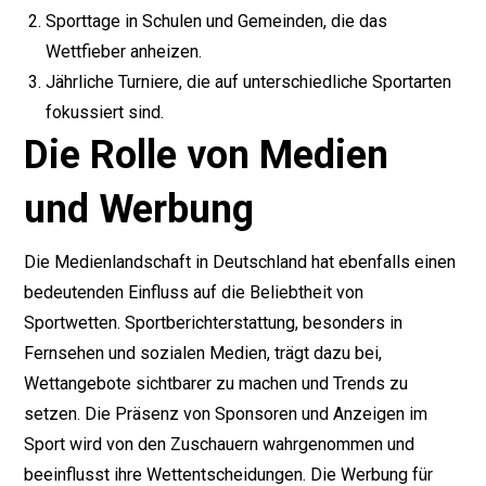
Sporttage in Schulen und Gemeinden, die das
Wettfieber anheizen.
Jährliche Turniere, die auf unterschiedliche Sportarten
fokussiert sind.
Die Rolle von Medien
und Werbung
Die Medienlandschaft in Deutschland hat ebenfalls einen
bedeutenden Einfluss auf die Beliebtheit von
Sportwetten. Sportberichterstattung, besonders in
Fernsehen und sozialen Medien, trägt dazu bei,
Wettangebote sichtbarer zu machen und Trends zu
setzen. Die Präsenz von Sponsoren und Anzeigen im
Sport wird von den Zuschauern wahrgenommen und
beeinflusst ihre Wettentscheidungen. Die Werbung für