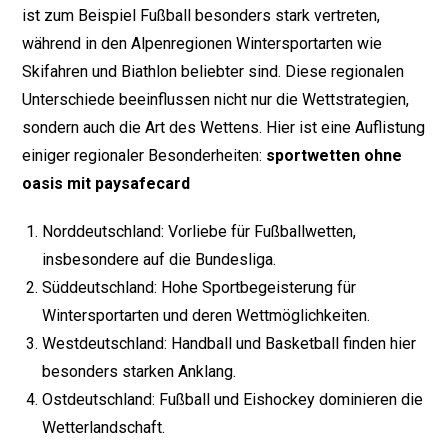
ist zum Beispiel Fußball besonders stark vertreten,
während in den Alpenregionen Wintersportarten wie
Skifahren und Biathlon beliebter sind. Diese regionalen
Unterschiede beeinflussen nicht nur die Wettstrategien,
sondern auch die Art des Wettens. Hier ist eine Auflistung
einiger regionaler Besonderheiten:
sportwetten ohne
oasis mit paysafecard
Norddeutschland: Vorliebe für Fußballwetten,
insbesondere auf die Bundesliga.
Süddeutschland: Hohe Sportbegeisterung für
Wintersportarten und deren Wettmöglichkeiten.
Westdeutschland: Handball und Basketball finden hier
besonders starken Anklang.
Ostdeutschland: Fußball und Eishockey dominieren die
Wetterlandschaft.