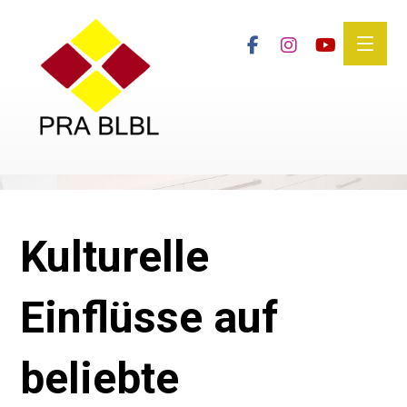
Kulturelle
Einflüsse auf
beliebte