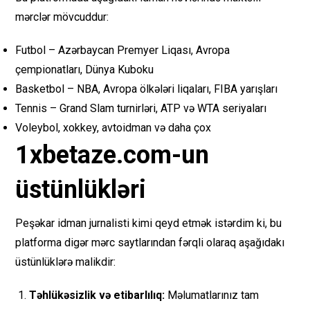
mərclər mövcuddur:
Futbol – Azərbaycan Premyer Liqası, Avropa
çempionatları, Dünya Kuboku
Basketbol – NBA, Avropa ölkələri liqaları, FIBA yarışları
Tennis – Grand Slam turnirləri, ATP və WTA seriyaları
Voleybol, xokkey, avtoidman və daha çox
1xbetaze.com-un
üstünlükləri
Peşəkar idman jurnalisti kimi qeyd etmək istərdim ki, bu
platforma digər mərc saytlarından fərqli olaraq aşağıdakı
üstünlüklərə malikdir:
Təhlükəsizlik və etibarlılıq:
Məlumatlarınız tam