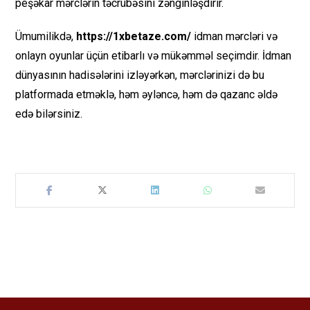
peşəkar mərclərin təcrübəsini zənginləşdirir.
Ümumilikdə,
https://1xbetaze.com/
idman mərcləri və
onlayn oyunlar üçün etibarlı və mükəmməl seçimdir. İdman
dünyasının hadisələrini izləyərkən, mərclərinizi də bu
platformada etməklə, həm əyləncə, həm də qazanc əldə
edə bilərsiniz.