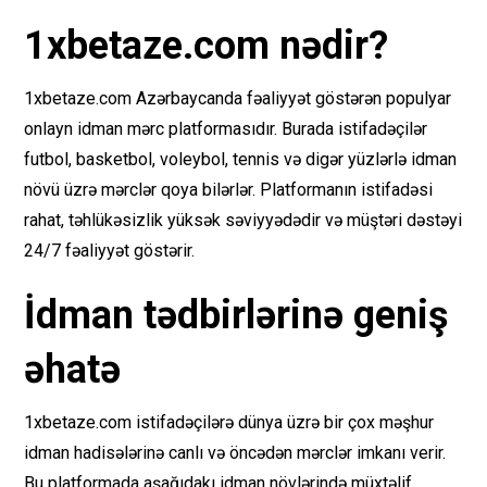
1xbetaze.com nədir?
1xbetaze.com Azərbaycanda fəaliyyət göstərən populyar
onlayn idman mərc platformasıdır. Burada istifadəçilər
futbol, basketbol, voleybol, tennis və digər yüzlərlə idman
növü üzrə mərclər qoya bilərlər. Platformanın istifadəsi
rahat, təhlükəsizlik yüksək səviyyədədir və müştəri dəstəyi
24/7 fəaliyyət göstərir.
İdman tədbirlərinə geniş
əhatə
1xbetaze.com istifadəçilərə dünya üzrə bir çox məşhur
idman hadisələrinə canlı və öncədən mərclər imkanı verir.
Bu platformada aşağıdakı idman növlərində müxtəlif