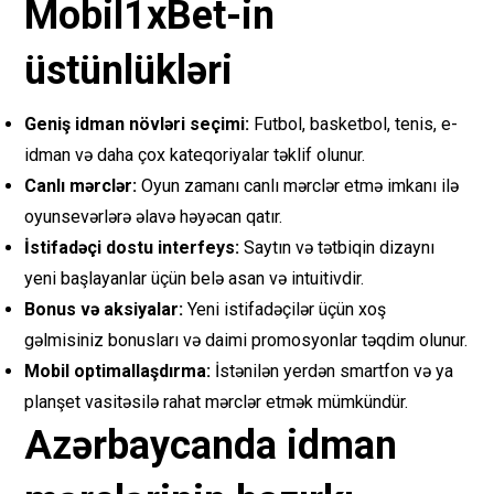
Mobil1xBet-in
üstünlükləri
Geniş idman növləri seçimi:
Futbol, basketbol, tenis, e-
idman və daha çox kateqoriyalar təklif olunur.
Canlı mərclər:
Oyun zamanı canlı mərclər etmə imkanı ilə
oyunsevərlərə əlavə həyəcan qatır.
İstifadəçi dostu interfeys:
Saytın və tətbiqin dizaynı
yeni başlayanlar üçün belə asan və intuitivdir.
Bonus və aksiyalar:
Yeni istifadəçilər üçün xoş
gəlmisiniz bonusları və daimi promosyonlar təqdim olunur.
Mobil optimallaşdırma:
İstənilən yerdən smartfon və ya
planşet vasitəsilə rahat mərclər etmək mümkündür.
Azərbaycanda idman