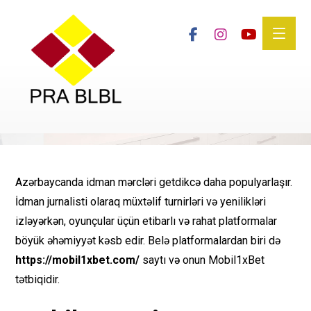
Azərbaycanda idman mərcləri getdikcə daha populyarlaşır.
İdman jurnalisti olaraq müxtəlif turnirləri və yenilikləri
izləyərkən, oyunçular üçün etibarlı və rahat platformalar
böyük əhəmiyyət kəsb edir. Belə platformalardan biri də
https://mobil1xbet.com/
saytı və onun Mobil1xBet
tətbiqidir.