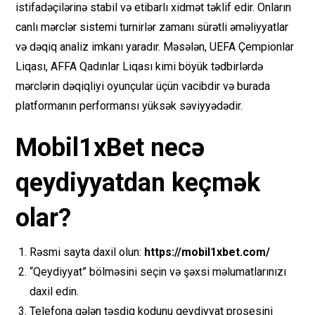
istifadəçilərinə stabil və etibarlı xidmət təklif edir. Onların
canlı mərclər sistemi turnirlər zamanı sürətli əməliyyatlar
və dəqiq analiz imkanı yaradır. Məsələn, UEFA Çempionlar
Liqası, AFFA Qadınlar Liqası kimi böyük tədbirlərdə
mərclərin dəqiqliyi oyunçular üçün vacibdir və burada
platformanın performansı yüksək səviyyədədir.
Mobil1xBet necə
qeydiyyatdan keçmək
olar?
Rəsmi sayta daxil olun:
https://mobil1xbet.com/
“Qeydiyyat” bölməsini seçin və şəxsi məlumatlarınızı
daxil edin.
Telefona gələn təsdiq kodunu qeydiyyat prosesini