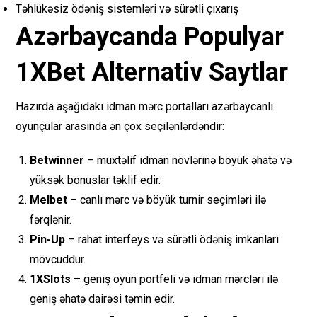
Təhlükəsiz ödəniş sistemləri və sürətli çıxarış
Azərbaycanda Populyar
1XBet Alternativ Saytlar
Hazırda aşağıdakı idman mərc portalları azərbaycanlı
oyunçular arasında ən çox seçilənlərdəndir:
Betwinner
– müxtəlif idman növlərinə böyük əhatə və
yüksək bonuslar təklif edir.
Melbet
– canlı mərc və böyük turnir seçimləri ilə
fərqlənir.
Pin-Up
– rahat interfeys və sürətli ödəniş imkanları
mövcuddur.
1XSlots
– geniş oyun portfeli və idman mərcləri ilə
geniş əhatə dairəsi təmin edir.