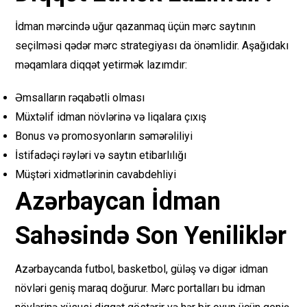
İdman mərcində uğur qazanmaq üçün mərc saytının
seçilməsi qədər mərc strategiyası da önəmlidir. Aşağıdakı
məqamlara diqqət yetirmək lazımdır:
Əmsalların rəqabətli olması
Müxtəlif idman növlərinə və liqalara çıxış
Bonus və promosyonların səmərəliliyi
İstifadəçi rəyləri və saytın etibarlılığı
Müştəri xidmətlərinin cavabdehliyi
Azərbaycan İdman
Sahəsində Son Yeniliklər
Azərbaycanda futbol, basketbol, güləş və digər idman
növləri geniş maraq doğurur. Mərc portalları bu idman