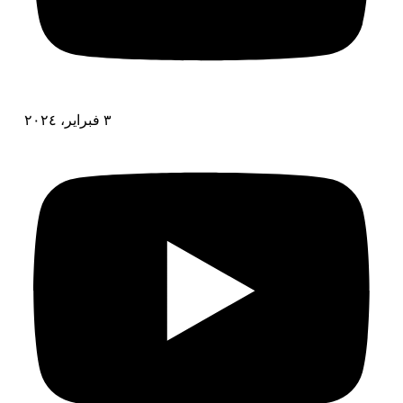
٣ فبراير، ٢٠٢٤